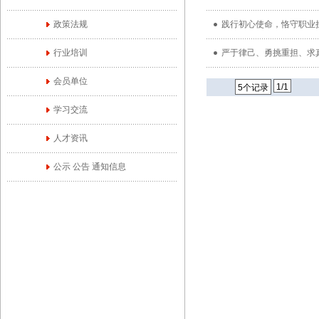
政策法规
践行初心使命，恪守职业
行业培训
严于律己、勇挑重担、求
会员单位
1/1
5个记录
学习交流
人才资讯
公示 公告 通知信息