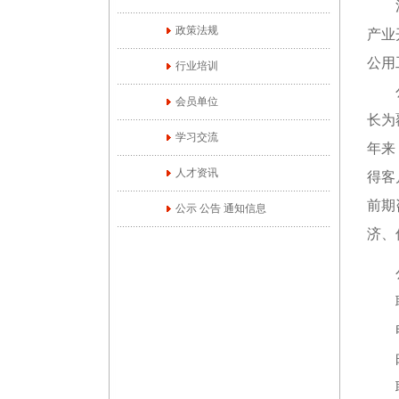
江苏
政策法规
产业
公用
行业培训
公司
会员单位
长为
学习交流
年来
人才资讯
得客
前期
公示 公告 通知信息
济、
公司
联
电话
邮箱：
联